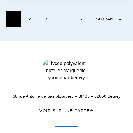
1
2
3
…
5
SUIVANT »
68 rue Antoine de Saint-Exupéry – BP 35 – 62660 Beuvry
VOIR SUR UNE CARTE