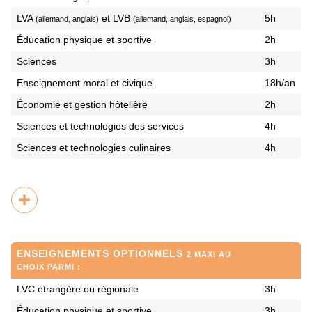
LVA
et LVB
5h
(allemand, anglais)
(allemand, anglais, espagnol)
Éducation physique et sportive
2h
Sciences
3h
Enseignement moral et civique
18h/an
Économie et gestion hôtelière
2h
Sciences et technologies des services
4h
Sciences et technologies culinaires
4h
ENSEIGNEMENTS OPTIONNELS
2 MAXI AU
CHOIX PARMI :
LVC étrangère ou régionale
3h
Éducation physique et sportive
3h