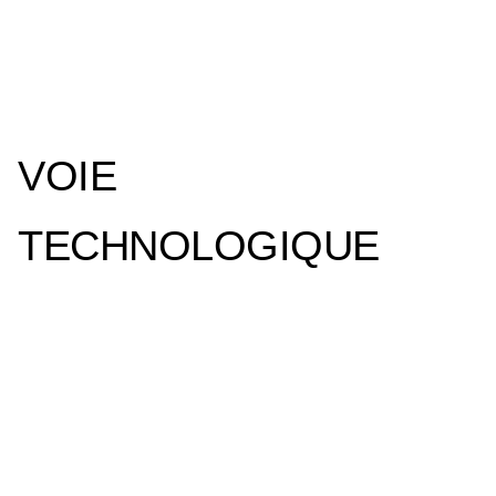
V
O
I
E
T
E
C
H
N
O
L
O
G
I
Q
U
E