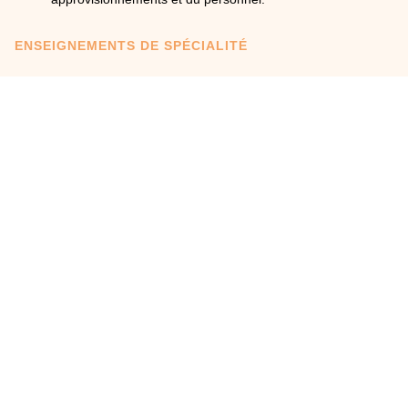
ENSEIGNEMENTS DE SPÉCIALITÉ
En première :
Économie et gestion hôtelière
Sciences et technologies culinaires et des services
Enseignement scientifique alimentation et environnement
En terminale :
Sciences et technologies culinaires et des services ;
enseignements scientifique alimentation environnement
(ESAE)
Économie et gestion hôtelière
VIDÉO