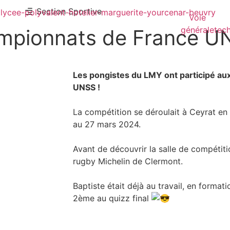
Section Sportive
Voie
générale
tec
ampionnats de France U
réservation
restaurant et hôtel
Les pongistes du LMY ont participé a
UNSS !
La compétition se déroulait à Ceyrat e
au 27 mars 2024.
Avant de découvrir la salle de compétition
rugby Michelin de Clermont.
Baptiste était déjà au travail, en formati
2ème au quizz final