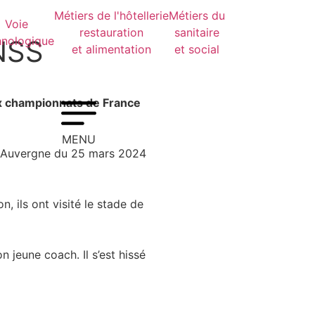
Métiers de l'hôtellerie
Métiers du
Voie
restauration
sanitaire
hnologique
NSS
et alimentation
et social
ux championnats de France
MENU
n Auvergne du 25 mars 2024
, ils ont visité le stade de
on jeune coach. Il s’est hissé