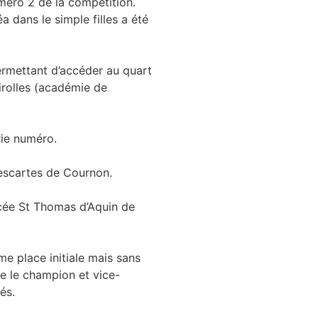
méro 2 de la compétition.
a dans le simple filles a été
ermettant d’accéder au quart
hirolles (académie de
rie numéro.
Descartes de Cournon.
ycée St Thomas d’Aquin de
e place initiale mais sans
re le champion et vice-
és.